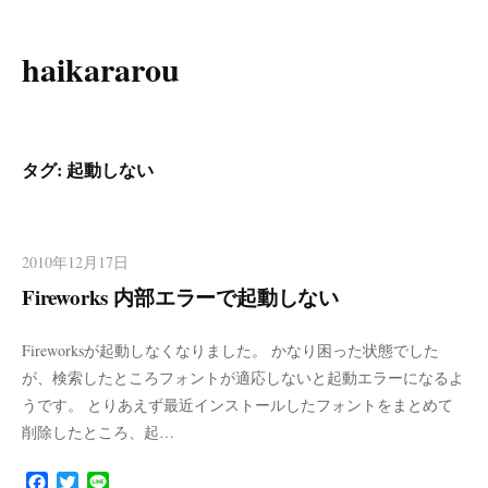
haikararou
コ
ン
テ
ン
タグ:
起動しない
ツ
へ
ス
2010年12月17日
キ
Fireworks 内部エラーで起動しない
ッ
プ
Fireworksが起動しなくなりました。 かなり困った状態でした
が、検索したところフォントが適応しないと起動エラーになるよ
うです。 とりあえず最近インストールしたフォントをまとめて
削除したところ、起…
F
T
L