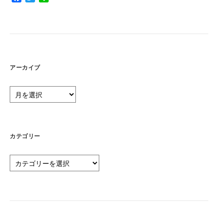
a
w
i
c
i
n
e
t
e
b
t
o
e
o
r
k
アーカイブ
ア
ー
カ
イ
ブ
カテゴリー
カ
テ
ゴ
リ
ー